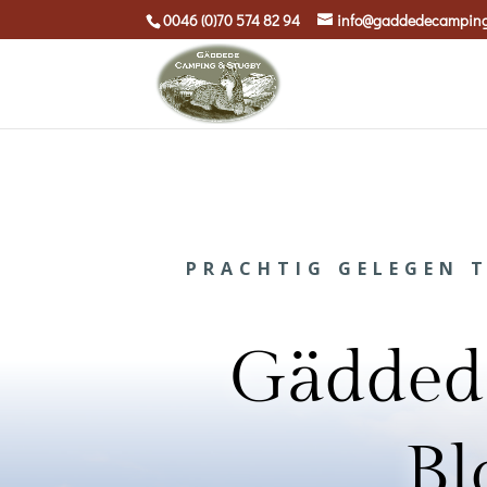
0046 (0)70 574 82 94
info@gaddedecampin
PRACHTIG GELEGEN T
Gädded
Bl