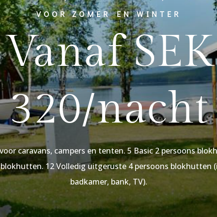
VOOR ZOMER EN WINTER
Vanaf SEK
320/nacht
oor caravans, campers en tenten. 5 Basic 2 persoons blokh
lokhutten. 12 Volledig uitgeruste 4 persoons blokhutten (
badkamer, bank, TV).