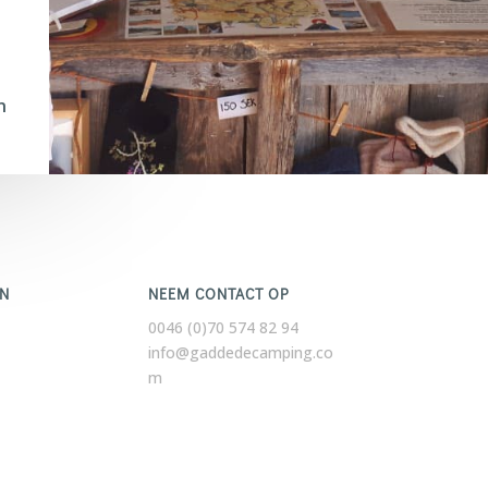
n
EN
NEEM CONTACT OP
0046 (0)70 574 82 94
info@gaddedecamping.co
m