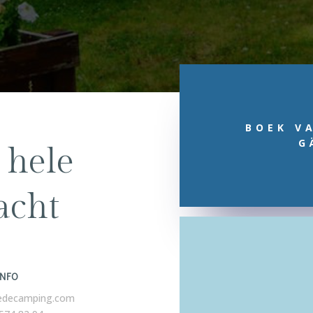
BOEK V
G
 hele
acht
INFO
edecamping.com