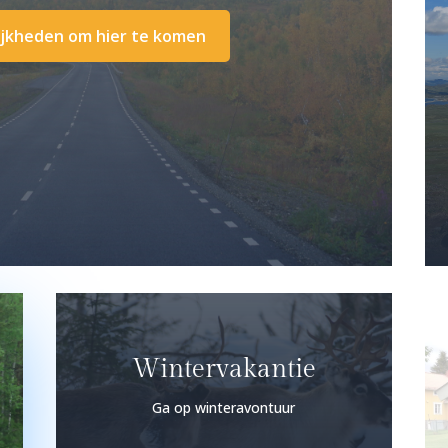
ijkheden om hier te komen
Wintervakantie
Ga op winteravontuur